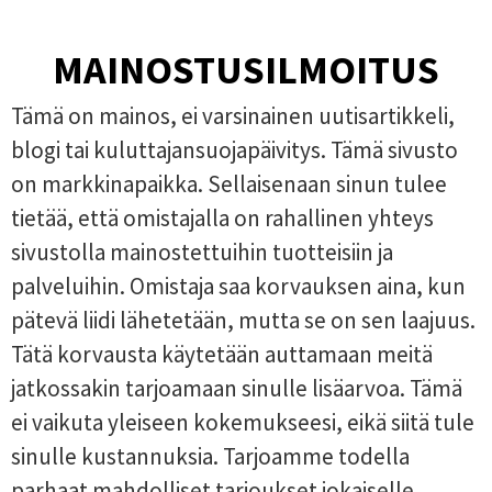
MAINOSTUSILMOITUS
Tämä on mainos, ei varsinainen uutisartikkeli,
blogi tai kuluttajansuojapäivitys. Tämä sivusto
on markkinapaikka. Sellaisenaan sinun tulee
tietää, että omistajalla on rahallinen yhteys
sivustolla mainostettuihin tuotteisiin ja
palveluihin. Omistaja saa korvauksen aina, kun
pätevä liidi lähetetään, mutta se on sen laajuus.
Tätä korvausta käytetään auttamaan meitä
jatkossakin tarjoamaan sinulle lisäarvoa. Tämä
ei vaikuta yleiseen kokemukseesi, eikä siitä tule
sinulle kustannuksia. Tarjoamme todella
parhaat mahdolliset tarjoukset jokaiselle