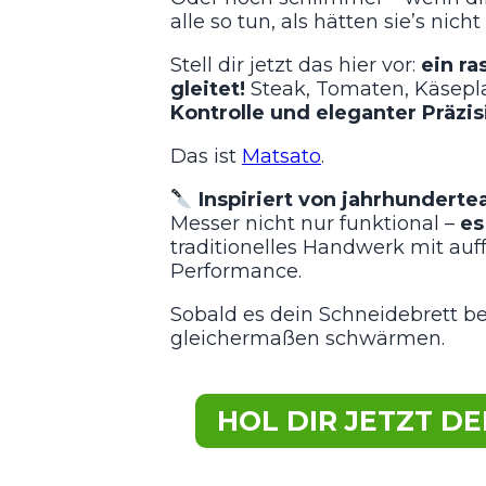
alle so tun, als hätten sie’s nic
Stell dir jetzt das hier vor:
ein ra
gleitet!
Steak, Tomaten, Käsepla
Kontrolle und eleganter Präzis
Das ist
Matsato
.
Inspiriert von jahrhundert
Messer nicht nur funktional –
es
traditionelles Handwerk mit auf
Performance.
Sobald es dein Schneidebrett b
gleichermaßen schwärmen.
HOL DIR JETZT DE