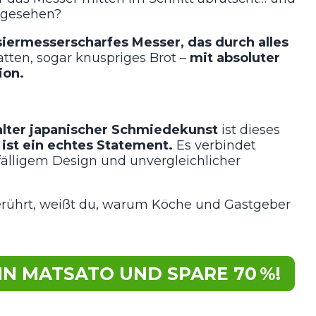
ht gesehen?
siermesserscharfes Messer, das durch alles
tten, sogar knuspriges Brot –
mit absoluter
ion.
ealter japanischer Schmiedekunst
ist dieses
 ist ein echtes Statement.
Es verbindet
fälligem Design und unvergleichlicher
erührt, weißt du, warum Köche und Gastgeber
IN MATSATO UND SPARE 70 %!