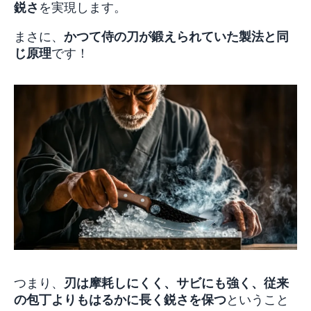
鋭さ
を実現します。
まさに、
かつて侍の刀が鍛えられていた製法と同
じ原理
です！
つまり、
刃は摩耗しにくく、サビにも強く、従来
の包丁よりもはるかに長く鋭さを保つ
ということ