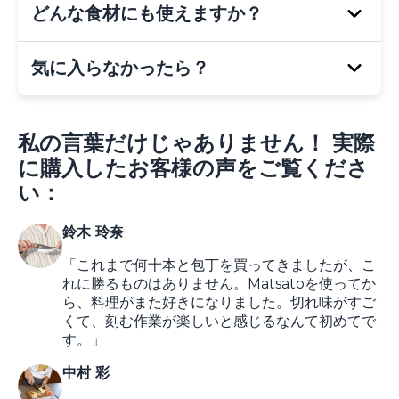
使えます。
どんな食材にも使えますか？
しばらく必要ありません。
冷間焼き入れ加工
に
より、
長期間鋭さを保ちます
。
気に入らなかったら？
もちろんです。
肉・野菜・果物・パンなど、何
でもスムーズにカット
できます。
**30日以内なら返品OK！**全額返金されま
私の言葉だけじゃありません！ 実際
す。手間も不要、リスクもなし！
に購入したお客様の声をご覧くださ
い：
鈴木 玲奈
「これまで何十本と包丁を買ってきましたが、こ
れに勝るものはありません。Matsatoを使ってか
ら、料理がまた好きになりました。切れ味がすご
くて、刻む作業が楽しいと感じるなんて初めてで
す。」
中村 彩