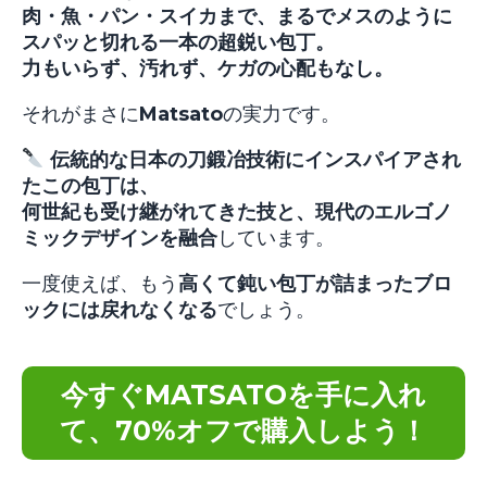
肉・魚・パン・スイカまで、まるでメスのように
スパッと切れる一本の超鋭い包丁。
力もいらず、汚れず、ケガの心配もなし。
それがまさに
Matsato
の実力です。
伝統的な日本の刀鍛冶技術にインスパイアされ
たこの包丁は、
何世紀も受け継がれてきた技と、現代のエルゴノ
ミックデザインを融合
しています。
一度使えば、もう
高くて鈍い包丁が詰まったブロ
ックには戻れなくなる
でしょう。
今すぐMATSATOを手に入れ
て、70%オフで購入しよう！