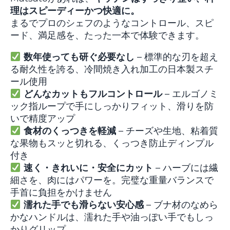
理はスピーディーかつ快適に。
まるでプロのシェフのようなコントロール、スピ
ード、満足感を、たった一本で体験できます。
数年使っても研ぐ必要なし
– 標準的な刃を超え
る耐久性を誇る、冷間焼き入れ加工の日本製スチ
ール使用
どんなカットもフルコントロール
– エルゴノミ
ック指ループで手にしっかりフィット、滑りを防
いで精度アップ
食材のくっつきを軽減
– チーズや生地、粘着質
な果物もスッと切れる、くっつき防止ディンプル
付き
速く・きれいに・安全にカット
– ハーブには繊
細さを、肉にはパワーを。完璧な重量バランスで
手首に負担をかけません
濡れた手でも滑らない安心感
– ブナ材のなめら
かなハンドルは、濡れた手や油っぽい手でもしっ
かりグリップ