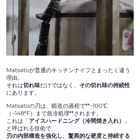
Matsatoが普通のキッチンナイフとまったく違う
理由。
それは
切れ味
だけではなく、
その切れ味の持続性
にあります。
Matsatoの刃は、鍛造の過程で**−100℃
（−148°F）まで急冷処理**されます。
これは「
アイスハードニング（冷間焼き入れ）
」
と呼ばれる技術で、
刃の内部構造を強化し、驚異的な硬度と持続する