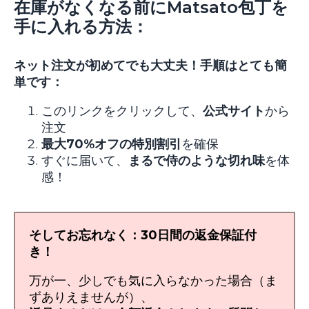
在庫がなくなる前にMatsato包丁を
手に入れる方法：
ネット注文が初めてでも大丈夫！手順はとても簡
単です：
このリンクをクリックして、
公式サイト
から
注文
最大70%オフの特別割引
を確保
すぐに届いて、
まるで侍のような切れ味
を体
感！
そしてお忘れなく：30日間の返金保証付
き！
万が一、少しでも気に入らなかった場合（ま
ずありえませんが）、