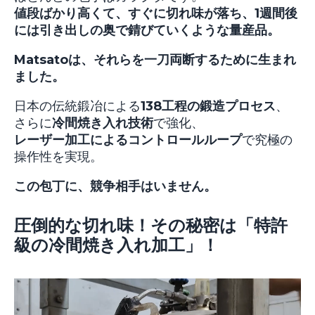
値段ばかり高くて、すぐに切れ味が落ち、1週間後
には引き出しの奥で錆びていくような量産品。
Matsatoは、それらを一刀両断するために生まれ
ました。
日本の伝統鍛冶による
138工程の鍛造プロセス
、
さらに
冷間焼き入れ技術
で強化、
レーザー加工によるコントロールループ
で究極の
操作性を実現。
この包丁に、競争相手はいません。
圧倒的な切れ味！その秘密は「特許
級の冷間焼き入れ加工」！