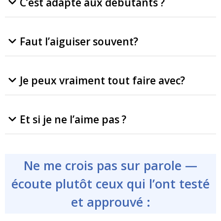
C’est adapté aux débutants ?
Oui, carrément. Pas besoin d’être un
Faut l’aiguiser souvent?
chef étoilé – tu l’attrapes et tu coupes,
tout simplement.
Non. Grâce à sa trempe à froid, il reste
Je peux vraiment tout faire avec?
affûté super longtemps – même en
usage quotidien.
Oui ! Viande, poisson, légumes, pain,
Et si je ne l’aime pas ?
fromage, fruits… il gère tout sans souci.
Pas de stress. Tu as
30 jours
pour
Ne me crois pas sur parole —
changer d’avis. Tu le renvoies, tu es
remboursé à 100 %. Aucun souci,
écoute plutôt ceux qui l’ont testé
aucune question.
et approuvé :