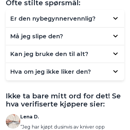
Ofte stilte spørsmål:
Er den nybegynnervennlig?
Ja – total kontroll, null læringskurve. Bare
Må jeg slipe den?
grip og bruk.
Ikke på lenge. Iskald herding betyr at
Kan jeg bruke den til alt?
eggen varer i årevis.
Absolutt. Kjøtt, grønnsaker, frukt, brød –
Hva om jeg ikke liker den?
Matsato takler alt med letthet.
Returner innen 30 dager og få full
Ikke ta bare mitt ord for det! Se
refusjon! Null styr!
hva verifiserte kjøpere sier:
Lena D.
“Jeg har kjøpt dusinvis av kniver opp