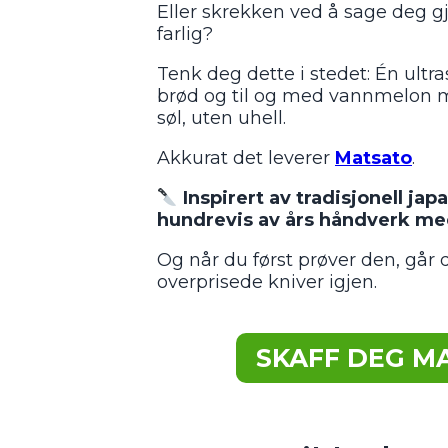
Eller skrekken ved å sage deg g
farlig?
Tenk deg dette i stedet: Én ultr
brød og til og med vannmelon me
søl, uten uhell.
Akkurat det leverer
Matsato
.
Inspirert av tradisjonell j
hundrevis av års håndverk m
Og når du først prøver den, går d
overprisede kniver igjen.
SKAFF DEG MA