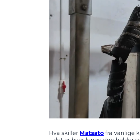
Hva skiller
Matsato
fra vanlige 
– det er hvor lenge den holder se