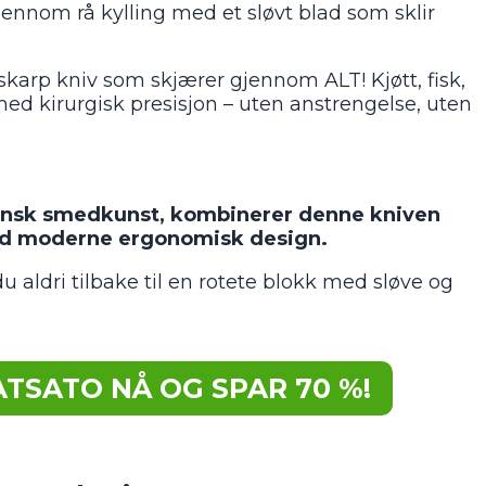
jennom rå kylling med et sløvt blad som sklir
askarp kniv som skjærer gjennom ALT! Kjøtt, fisk,
d kirurgisk presisjon – uten anstrengelse, uten
apansk smedkunst, kombinerer denne kniven
ed moderne ergonomisk design.
u aldri tilbake til en rotete blokk med sløve og
TSATO NÅ OG SPAR 70 %!