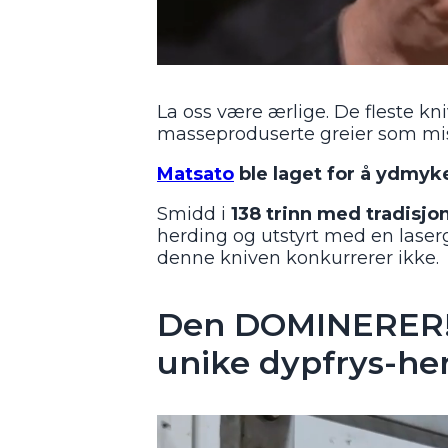
La oss være ærlige. De fleste kni
masseproduserte greier som mist
Matsato
ble laget for å ydmyk
Smidd i
138 trinn med tradisj
herding og utstyrt med en laserg
denne kniven konkurrerer ikke.
Den DOMINERER! 
unike dypfrys-he