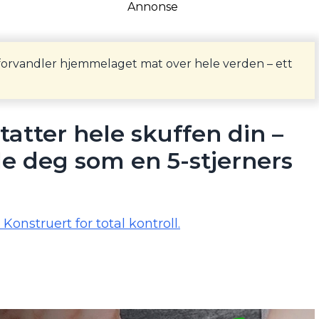
Annonse
forvandler hjemmelaget mat over hele verden – ett
atter hele skuffen din –
øle deg som en 5-stjerners
onstruert for total kontroll.