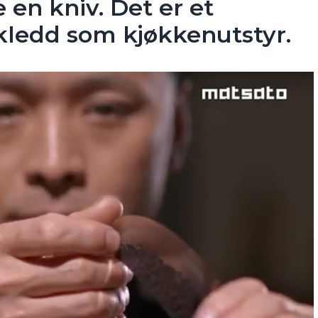
 en kniv. Det er et
kledd som kjøkkenutstyr.