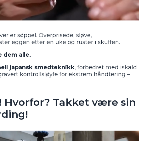
ver er søppel. Overprisede, sløve,
er eggen etter en uke og ruster i skuffen.
e dem alle.
onell japansk smedteknikk
, forbedret med iskald
ravert kontrollsløyfe for ekstrem håndtering –
Hvorfor? Takket være sin
rding!