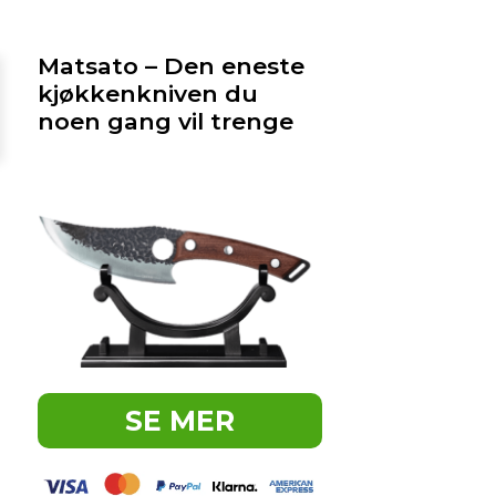
Matsato – Den eneste
kjøkkenkniven du
noen gang vil trenge
SE MER